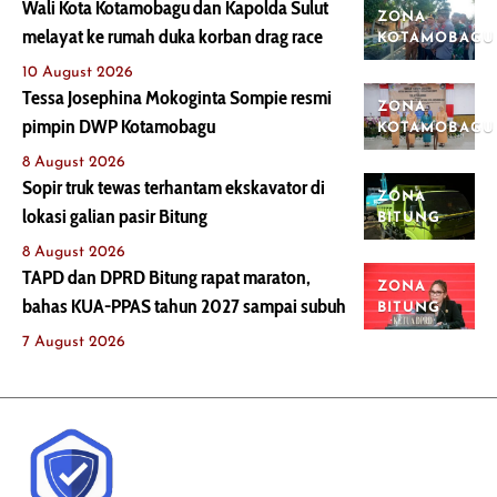
Wali Kota Kotamobagu dan Kapolda Sulut
ZONA
melayat ke rumah duka korban drag race
KOTAMOBAGU
10 August 2026
Tessa Josephina Mokoginta Sompie resmi
ZONA
pimpin DWP Kotamobagu
KOTAMOBAGU
8 August 2026
Sopir truk tewas terhantam ekskavator di
ZONA
lokasi galian pasir Bitung
BITUNG
8 August 2026
TAPD dan DPRD Bitung rapat maraton,
ZONA
bahas KUA-PPAS tahun 2027 sampai subuh
BITUNG
7 August 2026