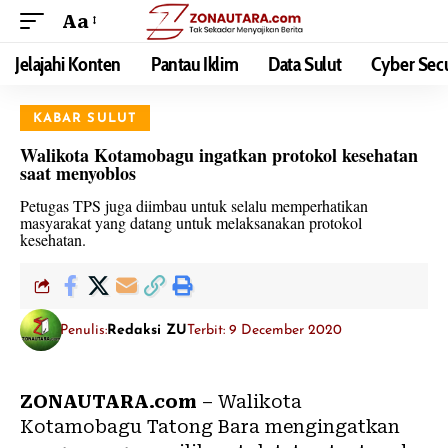
Aa
Jelajahi Konten
Pantau Iklim
Data Sulut
Cyber Secu
KABAR SULUT
Walikota Kotamobagu ingatkan protokol kesehatan
saat menyoblos
Petugas TPS juga diimbau untuk selalu memperhatikan
masyarakat yang datang untuk melaksanakan protokol
kesehatan.
Penulis:
Redaksi ZU
Terbit: 9 December 2020
ZONAUTARA.com
– Walikota
Kotamobagu Tatong Bara mengingatkan