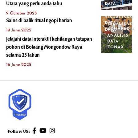
Utara yang perlu anda tahu
DATA
9 October 2025
VISUALISASI
Sains di balik ritual ngopi harian
DATA
VISUALISASI
ZONAPEDIA
DATA
19 June 2025
ANALISIS
Jelajahi data interaktif kehilangan tutupan
DATA
pohon di Bolaang Mongondow Raya
ZONAX
selama 23 tahun
16 June 2025
Follow US: