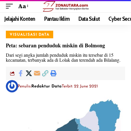
Aa
Jelajahi Konten
Pantau Iklim
Data Sulut
Cyber Secu
VISUALISASI DATA
Peta: sebaran penduduk miskin di Bolmong
Dari segi angka jumlah penduduk miskin itu tersebar di 15
kecamatan, terbanyak ada di Lolak dan terendah ada Bilalang.
Penulis:
Redaktur Data
Terbit: 22 June 2021