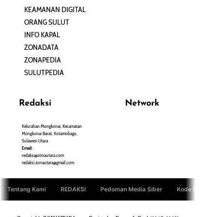
KEAMANAN DIGITAL
ORANG SULUT
INFO KAPAL
ZONADATA
ZONAPEDIA
SULUTPEDIA
Redaksi
Network
Kelurahan Mongkonai, Kecamatan
PANTAU24.COM
Mongkonai Barat, Kotamobagu,
TENTANGPUAN.COM
Sulawesi Utara
TERASMANADO.COM
Email:
KELASBELAJAR.ORG
redaksi@zonautara.com
redaksi.zonautara@gmail.com
Tentang Kami
REDAKSI
Pedoman Media Siber
Kode Etik Jurn