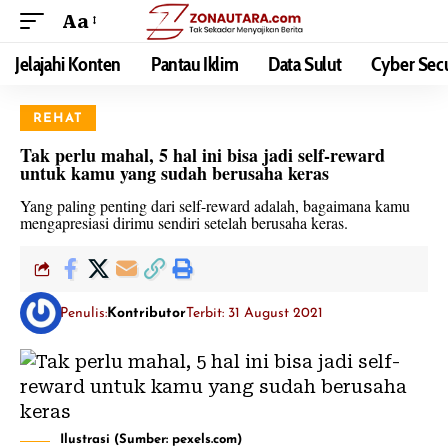
Aa
Jelajahi Konten
Pantau Iklim
Data Sulut
Cyber Secu
REHAT
Tak perlu mahal, 5 hal ini bisa jadi self-reward
untuk kamu yang sudah berusaha keras
Yang paling penting dari self-reward adalah, bagaimana kamu
mengapresiasi dirimu sendiri setelah berusaha keras.
Penulis:
Kontributor
Terbit: 31 August 2021
Ilustrasi (Sumber: pexels.com)