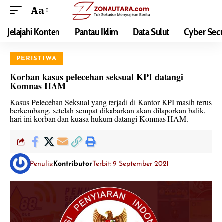
Aa
Jelajahi Konten
Pantau Iklim
Data Sulut
Cyber Secu
PERISTIWA
Korban kasus pelecehan seksual KPI datangi
Komnas HAM
Kasus Pelecehan Seksual yang terjadi di Kantor KPI masih terus
berkembang, setelah sempat dikabarkan akan dilaporkan balik,
hari ini korban dan kuasa hukum datangi Komnas HAM.
Penulis:
Kontributor
Terbit: 9 September 2021