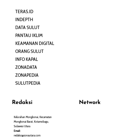
TERAS.ID
REHAT
INDEPTH
PERJALANAN
DATA SULUT
ARTIKEL
PANTAU IKLIM
PERSONA
KEAMANAN DIGITAL
ORANG SULUT
INFO KAPAL
ZONADATA
ZONAPEDIA
SULUTPEDIA
Redaksi
Network
Kelurahan Mongkonai, Kecamatan
PANTAU24.COM
Mongkonai Barat, Kotamobagu,
TENTANGPUAN.COM
Sulawesi Utara
TERASMANADO.COM
Email:
KELASBELAJAR.ORG
redaksi@zonautara.com