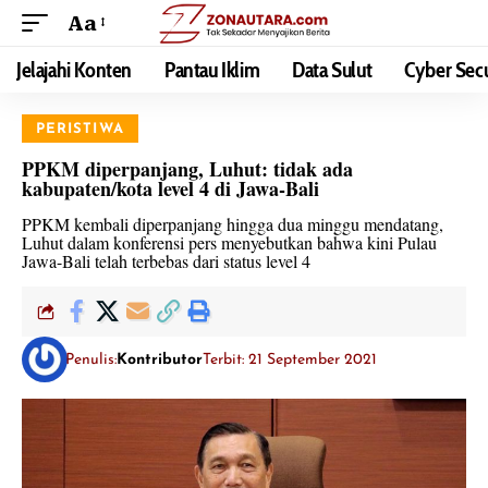
Aa
Jelajahi Konten
Pantau Iklim
Data Sulut
Cyber Secu
PERISTIWA
PPKM diperpanjang, Luhut: tidak ada
kabupaten/kota level 4 di Jawa-Bali
PPKM kembali diperpanjang hingga dua minggu mendatang,
Luhut dalam konferensi pers menyebutkan bahwa kini Pulau
Jawa-Bali telah terbebas dari status level 4
Penulis:
Kontributor
Terbit: 21 September 2021