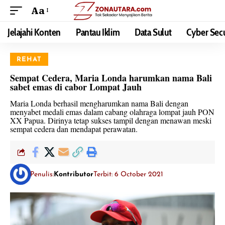
Aa
Jelajahi Konten
Pantau Iklim
Data Sulut
Cyber Secu
REHAT
Sempat Cedera, Maria Londa harumkan nama Bali
sabet emas di cabor Lompat Jauh
Maria Londa berhasil mengharumkan nama Bali dengan
menyabet medali emas dalam cabang olahraga lompat jauh PON
XX Papua. Dirinya tetap sukses tampil dengan menawan meski
sempat cedera dan mendapat perawatan.
Penulis:
Kontributor
Terbit: 6 October 2021