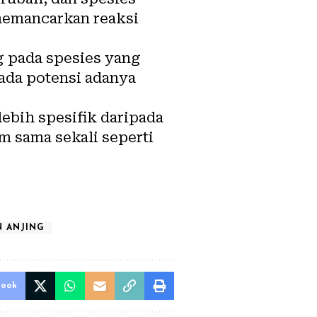
memancarkan reaksi
 pada spesies yang
ada potensi adanya
ebih spesifik daripada
 sama sekali seperti
 ANJING
book