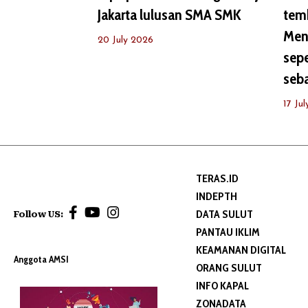
Jakarta lulusan SMA SMK
temb
Meng
20 July 2026
sepe
seba
17 Ju
TERAS.ID
INDEPTH
DATA SULUT
Follow US:
PANTAU IKLIM
KEAMANAN DIGITAL
Anggota AMSI
ORANG SULUT
INFO KAPAL
ZONADATA