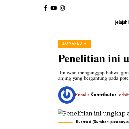
Jelajah
ZONAPEDIA
Penelitian ini
Ilmuwan menganggap bahwa gonggo
anjing yang bergantung pada pot
Penulis:
Kontributor
Terbi
Ilustrasi (Sumber: pixabay.