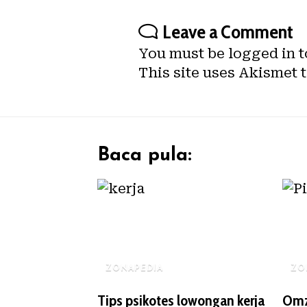
Leave a Comment
You must be
logged in
t
This site uses Akismet 
Baca pula:
ZONAPEDIA
ZO
Tips psikotes lowongan kerja
Omz