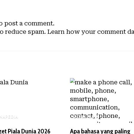
o post a comment.
to reduce spam.
Learn how your comment dat
NAPEDIA
ZONAPEDIA
et Piala Dunia 2026
Apa bahasa yang paling