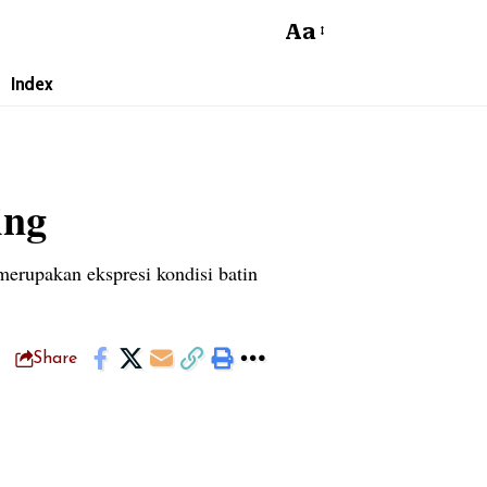
Aa
Index
ing
erupakan ekspresi kondisi batin
Share