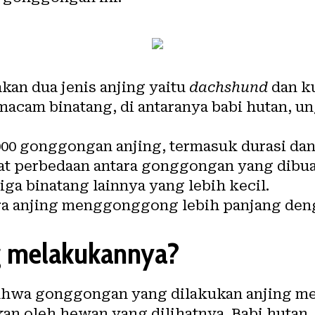
kan dua jenis anjing yaitu
dachshund
dan ku
macam binatang, di antaranya babi hutan, un
2000 gonggongan anjing, termasuk durasi da
at perbedaan antara gonggongan yang dibuat
iga binatang lainnya yang lebih kecil.
ra anjing menggonggong lebih panjang den
g melakukannya?
 bahwa gonggongan yang dilakukan anjing 
n oleh hewan yang dilihatnya. Babi hutan, 