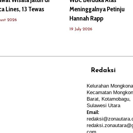
a Lines, 13 Tewas
Meninggalnya Petinju
Hannah Rapp
ust 2026
19 July 2026
Redaksi
REHAT
PERJALANAN
Kelurahan Mongkona
ARTIKEL
Kecamatan Mongkon
PERSONA
Barat, Kotamobagu,
Sulawesi Utara
Email:
redaksi@zonautara
redaksi.zonautara@g
com