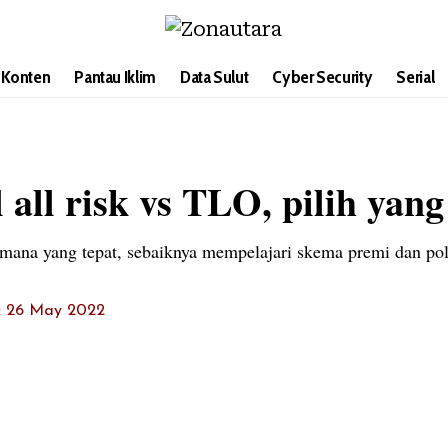
i Konten
Pantau Iklim
Data Sulut
Cyber Security
Serial
 all risk vs TLO, pilih yan
ana yang tepat, sebaiknya mempelajari skema premi dan poli
t: 26 May 2022