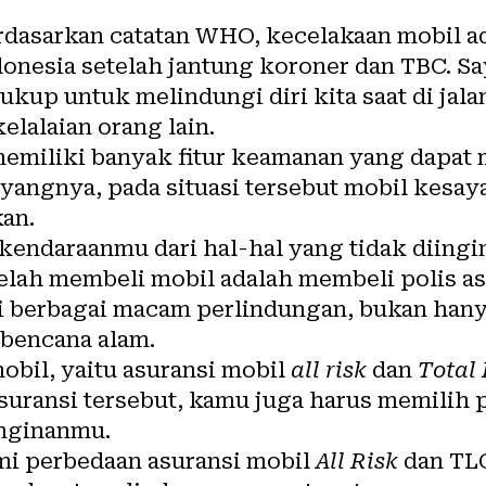
rdasarkan catatan WHO, kecelakaan
mobil
a
ndonesia setelah jantung koroner dan TBC.
ukup untuk melindungi diri kita saat di jal
kelalaian orang lain.
emiliki banyak fitur keamanan yang dapat
Sayangnya, pada situasi tersebut mobil kesa
kan.
kendaraanmu dari hal-hal yang tidak diingi
elah membeli mobil adalah membeli polis
as
 berbagai macam perlindungan, bukan hanya
 bencana alam.
mobil, yaitu asuransi mobil
all risk
dan
Total
asuransi tersebut, kamu juga harus memilih
inginanmu.
mi perbedaan
asuransi mobil
All Risk
dan TL