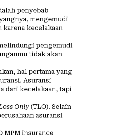
dalah penyebab
 Sayangnya, mengemudi
an karena
kecelakaan
 melindungi pengemudi
yanganmu tidak akan
nkan, hal pertama yang
uransi
. Asuransi
 dari kecelakaan, tapi
 Loss Only
(TLO). Selain
 perusahaan asuransi
O MPM insurance