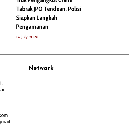
Tabrak JPO Tendean, Polisi
Siapkan Langkah
Pengamanan
14 July 2026
Network
i,
PANTAU24.COM
ai
TENTANGPUAN.COM
TERASMANADO.COM
KELASBELAJAR.ORG
.com
mail.