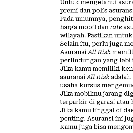
Untuk mengetahui asura
premi dan polis asuransi
Pada umumnya, penghitu
harga mobil dan
rate
asu
wilayah. Pastikan untuk
Selain itu, perlu juga
Asuransi
All Risk
memili
perlindungan yang lebi
Jika kamu memiliki ken
asuransi
All Risk
adalah 
usaha kursus mengemudi
Jika mobilmu jarang dig
terparkir di garasi ata
Jika kamu tinggal di da
penting. Asuransi ini j
Kamu juga bisa mengom