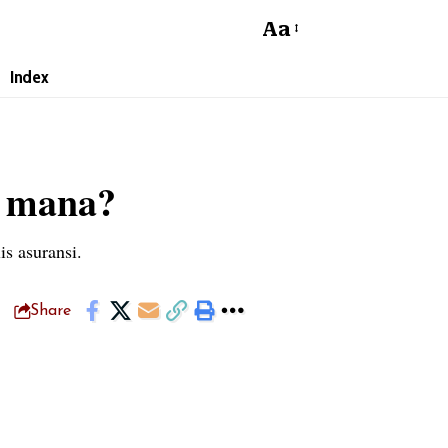
Aa
Index
g mana?
s asuransi.
Share