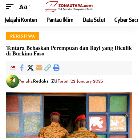
Aa
Jelajahi Konten
Pantau Iklim
Data Sulut
Cyber Secu
PERISTIWA
Tentara Bebaskan Perempuan dan Bayi yang Diculik
di Burkina Faso
Penulis:
Redaksi ZU
Terbit: 22 January 2023