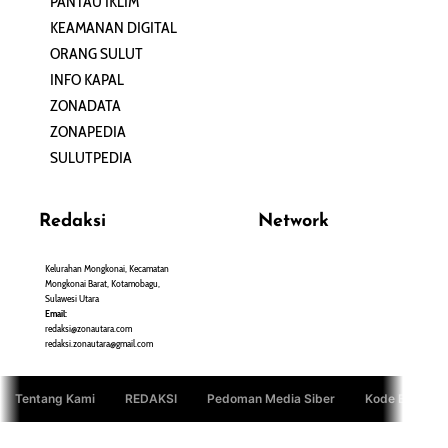
PANTAU IKLIM
PERSONA
KEAMANAN DIGITAL
ORANG SULUT
INFO KAPAL
ZONADATA
ZONAPEDIA
SULUTPEDIA
Redaksi
Network
Kelurahan Mongkonai, Kecamatan
PANTAU24.COM
Mongkonai Barat, Kotamobagu,
TENTANGPUAN.COM
Sulawesi Utara
TERASMANADO.COM
Email:
KELASBELAJAR.ORG
redaksi@zonautara.com
redaksi.zonautara@gmail.com
Tentang Kami
REDAKSI
Pedoman Media Siber
Kode Etik Jurn