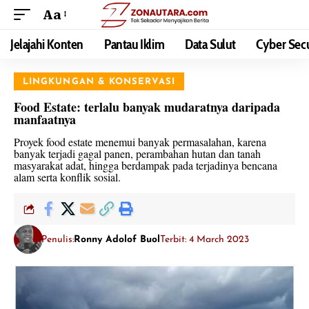
Aa
Jelajahi Konten
Pantau Iklim
Data Sulut
Cyber Secu
LINGKUNGAN & KONSERVASI
Food Estate: terlalu banyak mudaratnya daripada
manfaatnya
Proyek food estate menemui banyak permasalahan, karena
banyak terjadi gagal panen, perambahan hutan dan tanah
masyarakat adat, hingga berdampak pada terjadinya bencana
alam serta konflik sosial.
Penulis:
Ronny Adolof Buol
Terbit: 4 March 2023