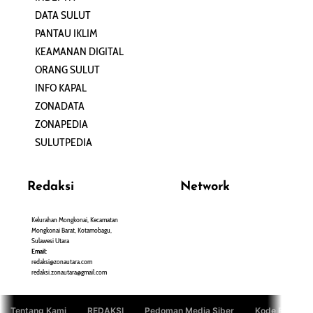
DATA SULUT
ARTIKEL
PANTAU IKLIM
PERSONA
KEAMANAN DIGITAL
ORANG SULUT
INFO KAPAL
ZONADATA
ZONAPEDIA
SULUTPEDIA
Redaksi
Network
Kelurahan Mongkonai, Kecamatan
PANTAU24.COM
Mongkonai Barat, Kotamobagu,
TENTANGPUAN.COM
Sulawesi Utara
TERASMANADO.COM
Email:
KELASBELAJAR.ORG
redaksi@zonautara.com
redaksi.zonautara@gmail.com
Tentang Kami
REDAKSI
Pedoman Media Siber
Kode Etik Jurn