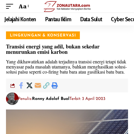
Aa
Jelajahi Konten
Pantau Iklim
Data Sulut
Cyber Secu
LINGKUNGAN & KONSERVASI
Transisi energi yang adil, bukan sekedar
menurunkan emisi karbon
Yang dikhawatirkan adalah terjadinya transisi energi tetapi tidak
menyasar pada masalah utamanya, bahkan menghasilkan solusi-
solusi palsu seperti co-firing batu bara atau gasifikasi batu bara.
Penulis:
Ronny Adolof Buol
Terbit: 3 April 2023