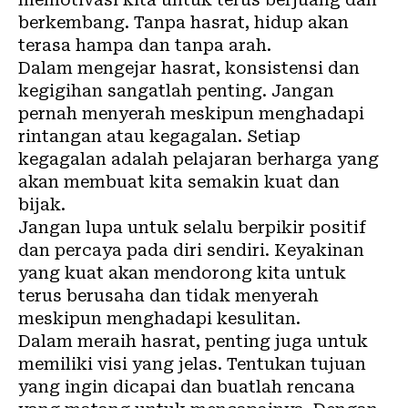
berkembang. Tanpa hasrat, hidup akan
terasa hampa dan tanpa arah.
Dalam mengejar hasrat, konsistensi dan
kegigihan sangatlah penting. Jangan
pernah menyerah meskipun menghadapi
rintangan atau kegagalan. Setiap
kegagalan adalah pelajaran berharga yang
akan membuat kita semakin kuat dan
bijak.
Jangan lupa untuk selalu berpikir positif
dan percaya pada diri sendiri. Keyakinan
yang kuat akan mendorong kita untuk
terus berusaha dan tidak menyerah
meskipun menghadapi kesulitan.
Dalam meraih hasrat, penting juga untuk
memiliki visi yang jelas. Tentukan tujuan
yang ingin dicapai dan buatlah rencana