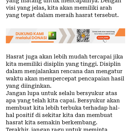
yang matang untuk mencapainya. Dengan
visi yang jelas, kita akan memiliki arah
yang tepat dalam meraih hasrat tersebut.
Hasrat juga akan lebih mudah tercapai jika
kita memiliki disiplin yang tinggi. Disiplin
dalam menjalankan rencana dan mengatur
waktu akan mempercepat pencapaian hasil
yang diinginkan.
Jangan lupa untuk selalu bersyukur atas
apa yang telah kita capai. Bersyukur akan
membuat kita lebih terbuka terhadap hal-
hal positif di sekitar kita dan membuat
hasrat kita semakin berkembang.
Terakhir, jangan ragu untuk meminta