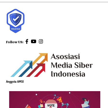
Follow US:
Anggota AMSI