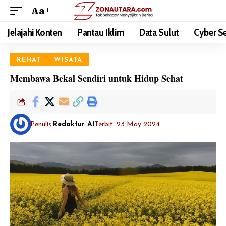
Aa
Jelajahi Konten
Pantau Iklim
Data Sulut
Cyber Se
REHAT
WISATA
Membawa Bekal Sendiri untuk Hidup Sehat
Penulis:
Redaktur AI
Terbit: 23 May 2024