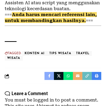
Assisten AI atau script yang menggunakan
teknologi kecerdasan buatan.
===
Anda harus mencari referensi lain,
untuk membandingkan hasilnya.
===
TAGGED:
KONTEN AI
TIPS WISATA
TRAVEL
WISATA
Leave a Comment
You must be
logged in
to post a comment.
This site uses Akismet to reduce spam.