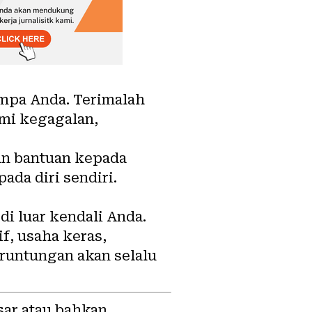
mpa Anda. Terimalah
mi kegagalan,
an bantuan kepada
da diri sendiri.
i luar kendali Anda.
f, usaha keras,
runtungan akan selalu
sar atau bahkan