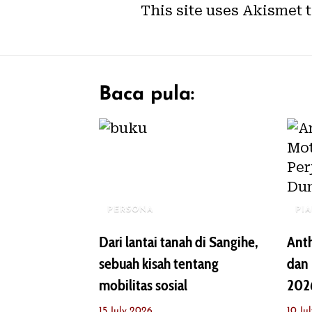
This site uses Akismet 
Baca pula:
PERSONA
PI
Dari lantai tanah di Sangihe,
Ant
sebuah kisah tentang
dan 
mobilitas sosial
202
15 July 2026
10 Ju