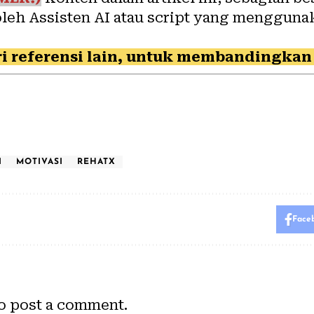
oleh Assisten AI atau script yang mengguna
i referensi lain, untuk membandingkan 
I
MOTIVASI
REHATX
Face
o post a comment.