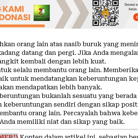
kan orang lain atas nasib buruk yang meni
dang datang dan pergi. Jika Anda mengala
bangkit kembali dengan lebih kuat.
untuk selalu membantu orang lain. Memberik
baik untuk mendatangkan keberuntungan kepa
akan mendapatkan lebih banyak.
beruntungan bukanlah sesuatu yang berada d
 keberuntungan sendiri dengan sikap positi
membantu orang lain. Percayalah bahwa kebe
nda memiliki niat dan sikap yang baik.
MER!)
Konten dalam artikel ini, sebagian be