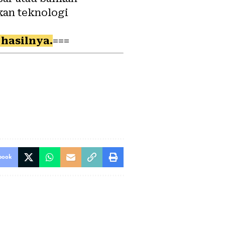
kan teknologi
hasilnya.
===
book