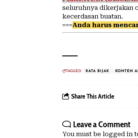
seluruhnya dikerjakan 
kecerdasan buatan.
===
Anda harus mencar
TAGGED:
KATA BIJAK
KONTEN A
Share This Article
Leave a Comment
You must be
logged in
t