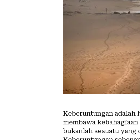
Keberuntungan adalah ha
membawa kebahagiaan d
bukanlah sesuatu yang d
Keberuntungan sebenarn