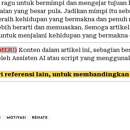
h ragu untuk bermimpi dan mengejar tujuan 
aian yang besar pula. Jadikan mimpi itu se
eraih kehidupan yang bermakna dan penuh 
lebih berarti dan memuaskan. Semoga artike
 untuk menjalani kehidupan yang bermakna 
MER!)
Konten dalam artikel ini, sebagian be
oleh Assisten AI atau script yang mengguna
i referensi lain, untuk membandingkan 
I
MOTIVASI
REHATX