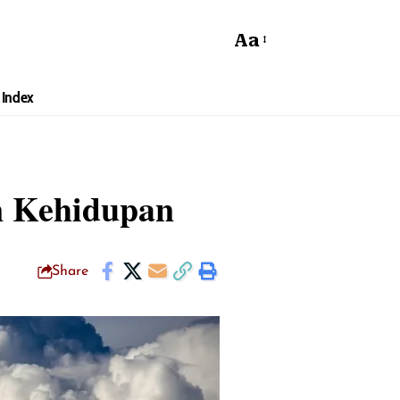
Aa
Index
n Kehidupan
Share