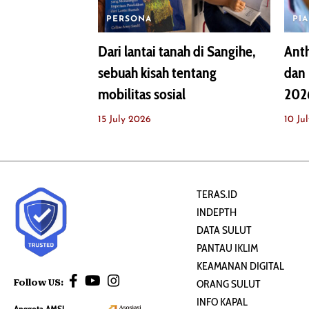
PERSONA
PI
Dari lantai tanah di Sangihe,
Ant
sebuah kisah tentang
dan 
mobilitas sosial
202
15 July 2026
10 Ju
TERAS.ID
INDEPTH
DATA SULUT
PANTAU IKLIM
KEAMANAN DIGITAL
Follow US:
ORANG SULUT
INFO KAPAL
Anggota AMSI