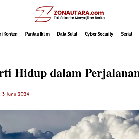
hi Konten
Pantau Iklim
Data Sulut
Cyber Security
Serial
i Hidup dalam Perjalana
t: 3 June 2024