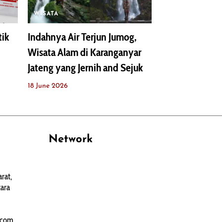
WISATA
tik
Indahnya Air Terjun Jumog,
Wisata Alam di Karanganyar
Jateng yang Jernih and Sejuk
18 June 2026
Network
PANTAU24.COM
rat,
TENTANGPUAN.COM
ara
TERASMANADO.COM
KELASBELAJAR.ORG
.com