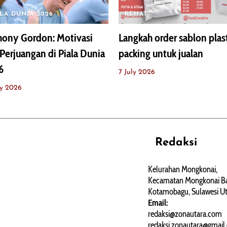
ALA DUNIA 2026
REHAT
hony Gordon: Motivasi
Langkah order sablon plas
Perjuangan di Piala Dunia
packing untuk jualan
6
7 July 2026
ly 2026
Redaksi
REHAT
PERJALANAN
ARTIKEL
Kelurahan Mongkonai,
Kecamatan Mongkonai Ba
PERSONA
Kotamobagu, Sulawesi Ut
Email:
redaksi@zonautara.com
redaksi.zonautara@gmail