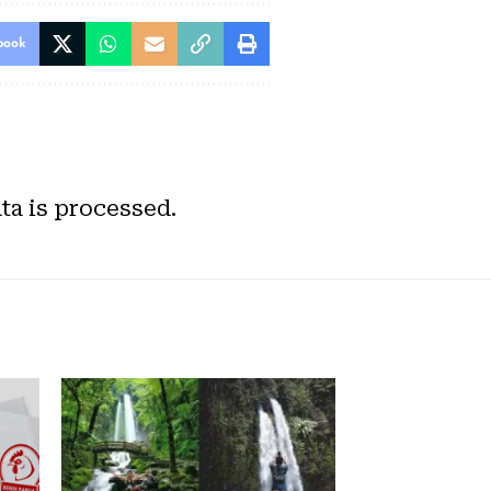
book
a is processed.