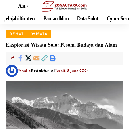
Aa
Jelajahi Konten
Pantau Iklim
Data Sulut
Cyber Secu
REHAT
WISATA
Eksplorasi Wisata Solo: Pesona Budaya dan Alam
Penulis:
Redaktur AI
Terbit: 8 June 2024