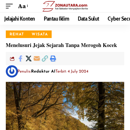
Aa
Jelajahi Konten
Pantau Iklim
Data Sulut
Cyber Secu
REHAT
WISATA
Menelusuri Jejak Sejarah Tanpa Merogoh Kocek
Penulis:
Redaktur AI
Terbit: 4 July 2024