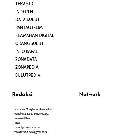
TERAS.ID
REHAT
INDEPTH
PERJALANAN
DATA SULUT
ARTIKEL
PANTAU IKLIM
PERSONA
KEAMANAN DIGITAL
ORANG SULUT
INFO KAPAL
ZONADATA
ZONAPEDIA
SULUTPEDIA
Redaksi
Network
Kelurahan Mongkonai, Kecamatan
PANTAU24.COM
Mongkonai Barat, Kotamobagu,
TENTANGPUAN.COM
Sulawesi Utara
TERASMANADO.COM
Email:
KELASBELAJAR.ORG
redaksi@zonautara.com
redaksi.zonautara@gmail.com