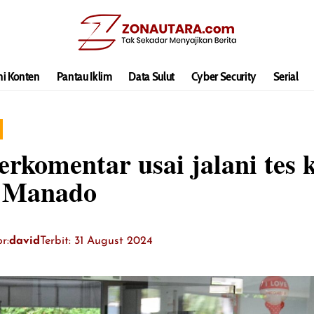
hi Konten
Pantau Iklim
Data Sulut
Cyber Security
Serial
rkomentar usai jalani tes 
 Manado
r:
david
Terbit: 31 August 2024