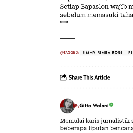
Setiap Bapaslon wajib 
sebelum memasuki tahap
***
TAGGED:
JIMMY RIMBA ROGI
P
Share This Article
Gitta Waloni
By
Memulai karis jurnalistik
beberapa liputan bencana 