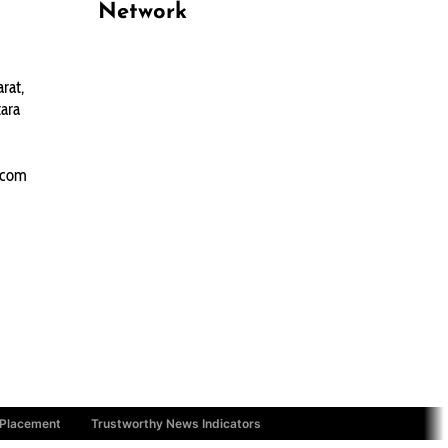
Network
PANTAU24.COM
rat,
TENTANGPUAN.COM
ara
TERASMANADO.COM
KELASBELAJAR.ORG
.com
 Placement
Trustworthy News Indicators