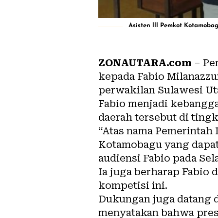
Asisten lll Pemkot Kotamoba
ZONAUTARA.com
– Pe
kepada Fabio Milanazzur
perwakilan Sulawesi Ut
Fabio menjadi kebangga
daerah tersebut di tingk
“Atas nama Pemerintah K
Kotamobagu yang dapat b
audiensi Fabio pada Sela
Ia juga berharap Fabio
kompetisi ini.
Dukungan juga datang d
menyatakan bahwa prest