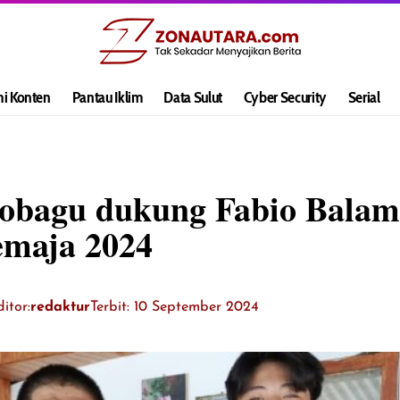
hi Konten
Pantau Iklim
Data Sulut
Cyber Security
Serial
bagu dukung Fabio Balamb
emaja 2024
itor:
redaktur
Terbit: 10 September 2024