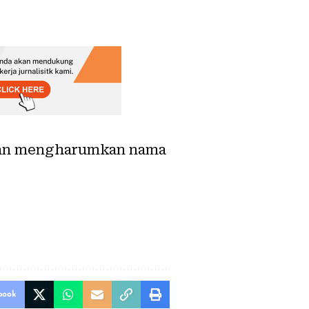
i dan mengharumkan nama
book