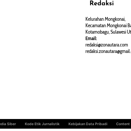
Redaksi
REHAT
PERJALANAN
ARTIKEL
Kelurahan Mongkonai,
Kecamatan Mongkonai Ba
PERSONA
Kotamobagu, Sulawesi Ut
Email:
redaksi@zonautara.com
redaksi.zonautara@gmail
dia Siber
Kode Etik Jurnalistik
Kebijakan Data Pribadi
Content