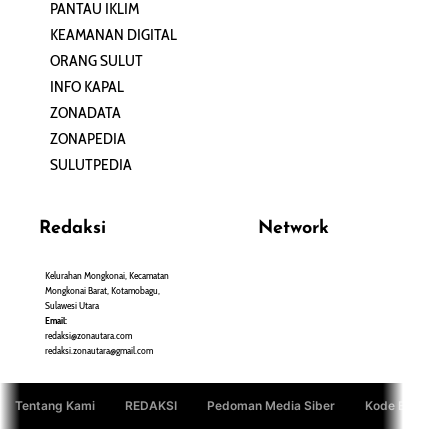
PANTAU IKLIM
PERSONA
KEAMANAN DIGITAL
ORANG SULUT
INFO KAPAL
ZONADATA
ZONAPEDIA
SULUTPEDIA
Redaksi
Network
Kelurahan Mongkonai, Kecamatan
PANTAU24.COM
Mongkonai Barat, Kotamobagu,
TENTANGPUAN.COM
Sulawesi Utara
TERASMANADO.COM
Email:
KELASBELAJAR.ORG
redaksi@zonautara.com
redaksi.zonautara@gmail.com
Tentang Kami
REDAKSI
Pedoman Media Siber
Kode Etik Jurn