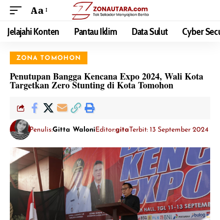
Aa
Jelajahi Konten
Pantau Iklim
Data Sulut
Cyber Secu
ZONA TOMOHON
Penutupan Bangga Kencana Expo 2024, Wali Kota
Targetkan Zero Stunting di Kota Tomohon
Penulis:
Gitta Waloni
Editor:
gita
Terbit: 13 September 2024