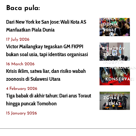
Baca pula:
PIALA
Dari New York ke San Jose: Wali Kota AS
DUNIA
Manfaatkan Piala Dunia
2026
17 July 2026
Victor Mailangkay tegaskan GM FKPPI
PEMPROV
bukan soal usia, tapi identitas organisasi
SULUT
INDEPTH
16 March 2026
LINGKUNGA
Krisis iklim, satwa liar, dan risiko wabah
&
zoonosis di Sulawesi Utara
KONSERVASI
4 February 2026
Tiga babak di akhir tahun: Dari arus Toraut
ZONAX
hingga puncak Tomohon
REHAT
15 January 2026