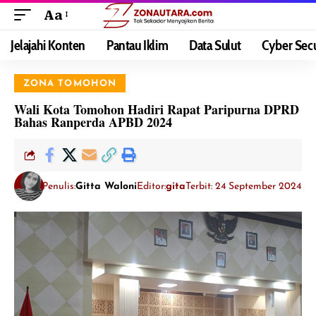
Aa
Jelajahi Konten
Pantau Iklim
Data Sulut
Cyber Secu
ZONA TOMOHON
Wali Kota Tomohon Hadiri Rapat Paripurna DPRD
Bahas Ranperda APBD 2024
Penulis:
Gitta Waloni
Editor:
gita
Terbit: 24 September 2024