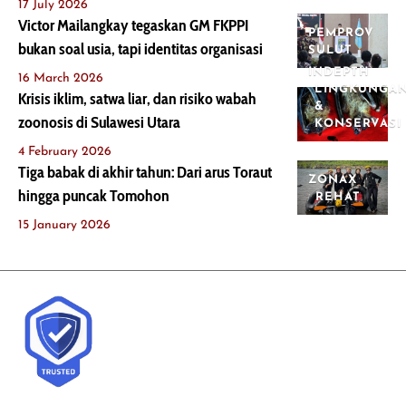
17 July 2026
Victor Mailangkay tegaskan GM FKPPI
PEMPROV
bukan soal usia, tapi identitas organisasi
SULUT
INDEPTH
16 March 2026
LINGKUNGA
Krisis iklim, satwa liar, dan risiko wabah
&
zoonosis di Sulawesi Utara
KONSERVASI
4 February 2026
Tiga babak di akhir tahun: Dari arus Toraut
ZONAX
hingga puncak Tomohon
REHAT
15 January 2026