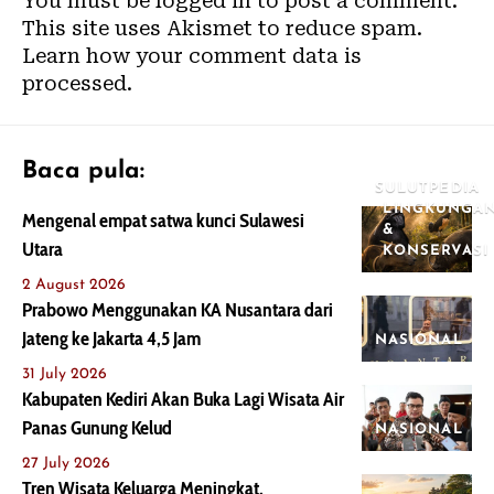
You must be
logged in
to post a comment.
This site uses Akismet to reduce spam.
Learn how your comment data is
processed.
Baca pula:
SULUTPEDIA
LINGKUNGA
Mengenal empat satwa kunci Sulawesi
&
Utara
KONSERVASI
2 August 2026
Prabowo Menggunakan KA Nusantara dari
Jateng ke Jakarta 4,5 Jam
NASIONAL
31 July 2026
Kabupaten Kediri Akan Buka Lagi Wisata Air
Panas Gunung Kelud
NASIONAL
27 July 2026
Tren Wisata Keluarga Meningkat,