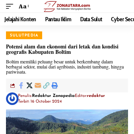
Aa
Jelajahi Konten
Pantau Iklim
Data Sulut
Cyber Secu
SULUTPEDIA
Potensi alam dan ekonomi dari letak dan kondisi
geografis Kabupaten Boltim
Boltim memiliki peluang besar untuk berkembang dalam
berbagai sektor, mulai dari agribisnis, industri tambang, hingga
pariwisata.
Penulis:
Redaktur Zonapedia
Editor:
redaktur
Terbit: 16 October 2024