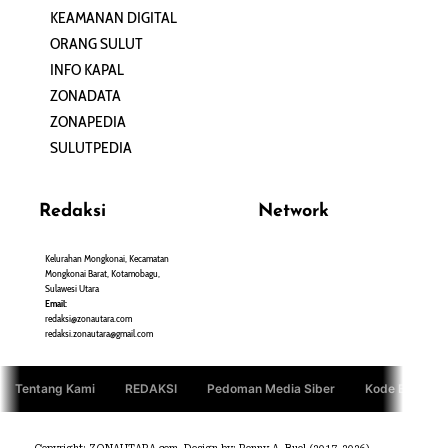
KEAMANAN DIGITAL
ORANG SULUT
INFO KAPAL
ZONADATA
ZONAPEDIA
SULUTPEDIA
Redaksi
Network
Kelurahan Mongkonai, Kecamatan
PANTAU24.COM
Mongkonai Barat, Kotamobagu,
TENTANGPUAN.COM
Sulawesi Utara
TERASMANADO.COM
Email:
KELASBELAJAR.ORG
redaksi@zonautara.com
redaksi.zonautara@gmail.com
Tentang Kami
REDAKSI
Pedoman Media Siber
Kode Etik Jurn