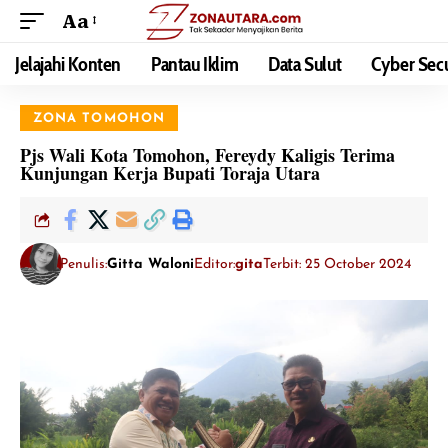
Aa
Jelajahi Konten
Pantau Iklim
Data Sulut
Cyber Secu
ZONA TOMOHON
Pjs Wali Kota Tomohon, Fereydy Kaligis Terima
Kunjungan Kerja Bupati Toraja Utara
Penulis:
Gitta Waloni
Editor:
gita
Terbit: 25 October 2024