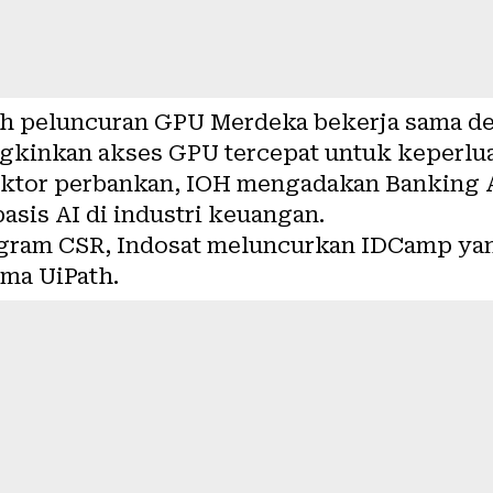
ah peluncuran GPU Merdeka bekerja sama d
gkinkan akses GPU tercepat untuk keperlua
ektor perbankan, IOH mengadakan Banking 
sis AI di industri keuangan.
ogram CSR, Indosat meluncurkan
IDCamp ya
ama UiPath.