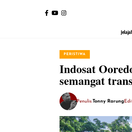
Jelaja
PERISTIWA
Indosat Oored
semangat tran
Penulis:
Tonny Rarung
Edi