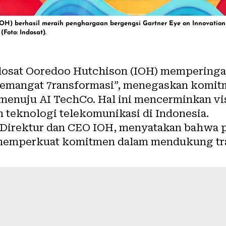
IOH) berhasil meraih penghargaan bergengsi Gartner Eye on Innovation
Foto: Indosat).
dosat Ooredoo Hutchison (IOH) memperingati
“5emangat 7ransformasi”, menegaskan komi
menuju AI TechCo. Hal ini mencerminkan vis
 teknologi telekomunikasi di Indonesia.
 Direktur dan CEO IOH, menyatakan bahwa p
emperkuat komitmen dalam mendukung tran