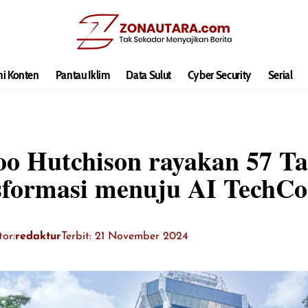
hi Konten
Pantau Iklim
Data Sulut
Cyber Security
Serial
oo Hutchison rayakan 57 T
sformasi menuju AI TechCo
tor:
redaktur
Terbit: 21 November 2024