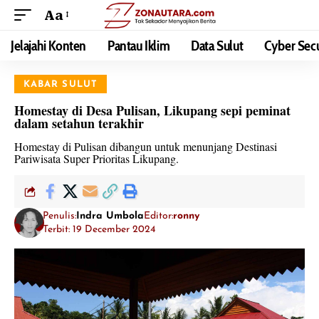
Aa
Jelajahi Konten
Pantau Iklim
Data Sulut
Cyber Secu
KABAR SULUT
Homestay di Desa Pulisan, Likupang sepi peminat
dalam setahun terakhir
Homestay di Pulisan dibangun untuk menunjang Destinasi
Pariwisata Super Prioritas Likupang.
Penulis:
Indra Umbola
Editor:
ronny
Terbit: 19 December 2024