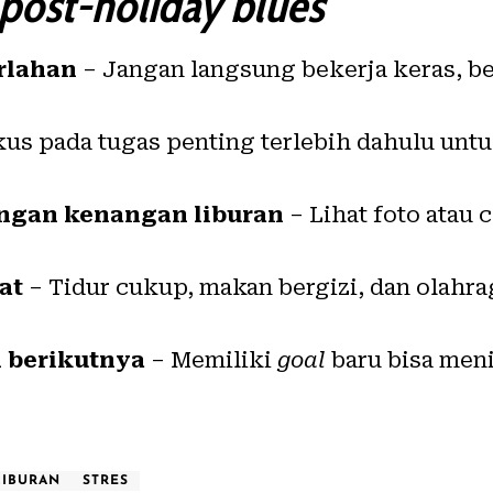
post-holiday blues
rlahan
– Jangan langsung bekerja keras, be
us pada tugas penting terlebih dahulu un
ngan kenangan liburan
– Lihat foto atau
at
– Tidur cukup, makan bergizi, dan olahra
 berikutnya
– Memiliki
goal
baru bisa men
LIBURAN
STRES