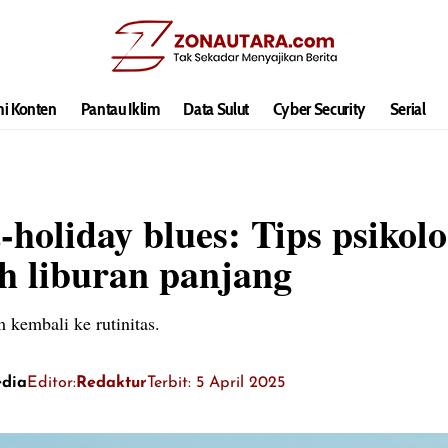
hi Konten
Pantau Iklim
Data Sulut
Cyber Security
Serial
-holiday blues: Tips psikol
ah liburan panjang
 kembali ke rutinitas.
edia
Editor:
Redaktur
Terbit: 5 April 2025