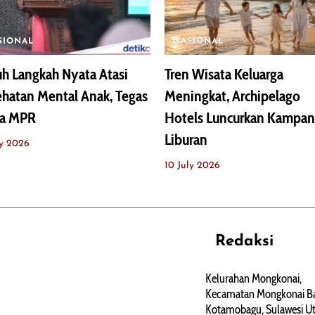
SIONAL
NASIONAL
h Langkah Nyata Atasi
Tren Wisata Keluarga
hatan Mental Anak, Tegas
Meningkat, Archipelago
a MPR
Hotels Luncurkan Kampa
Liburan
ly 2026
10 July 2026
Redaksi
REHAT
PERJALANAN
ARTIKEL
Kelurahan Mongkonai,
Kecamatan Mongkonai Ba
PERSONA
Kotamobagu, Sulawesi Ut