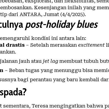
ebasan, eksplorasi, dan fleksibilitas, semen
 membosankan. Kesenjangan inilah yang mem
utip dari ANTARA, Jumat (4/4/2025).
culnya
post-holiday blues
mengaruhi kondisi ini antara lain:
l drastis
– Setelah merasakan
excitement
l
sankan.
jalanan jauh atau
jet lag
membuat tubuh but
an
– Beban tugas yang menunggu bisa memic
usnya bagi perantau yang baru kembali da
aspada?
t sementara, Teresa mengingatkan bahwa p