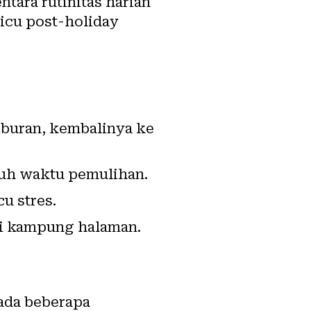
tara rutinitas harian
icu post-holiday
iburan, kembalinya ke
uh waktu pemulihan.
u stres.
ri kampung halaman.
ada beberapa