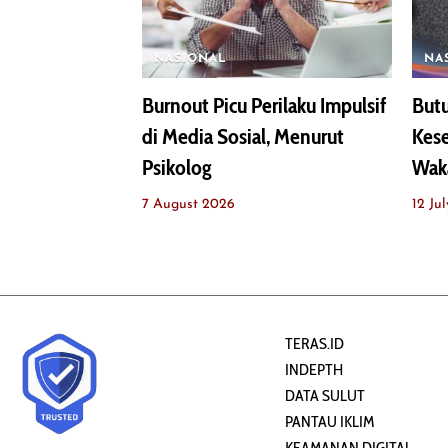
NASIONAL
NA
Burnout Picu Perilaku Impulsif
Butu
di Media Sosial, Menurut
Kese
Psikolog
Wak
7 August 2026
12 Ju
TERAS.ID
INDEPTH
DATA SULUT
PANTAU IKLIM
KEAMANAN DIGITAL