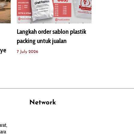
REHAT
Langkah order sablon plastik
packing untuk jualan
nye
7 July 2026
Network
PANTAU24.COM
rat,
TENTANGPUAN.COM
ara