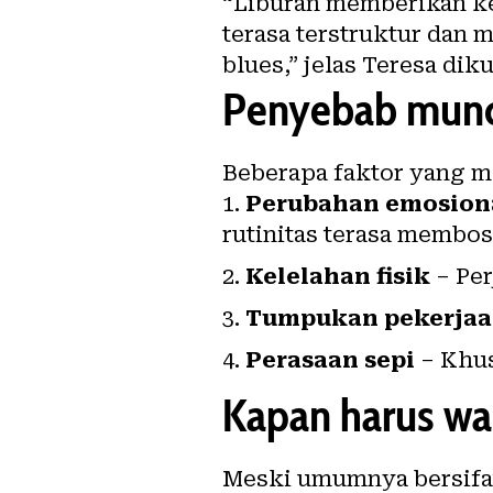
“Liburan memberikan keb
terasa terstruktur dan
blues,” jelas Teresa dik
Penyebab mun
Beberapa faktor yang me
Perubahan emosiona
rutinitas terasa membo
Kelelahan fisik
– Per
Tumpukan pekerja
Perasaan sepi
– Khus
Kapan harus w
Meski umumnya bersifa