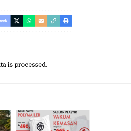
book
a is processed.