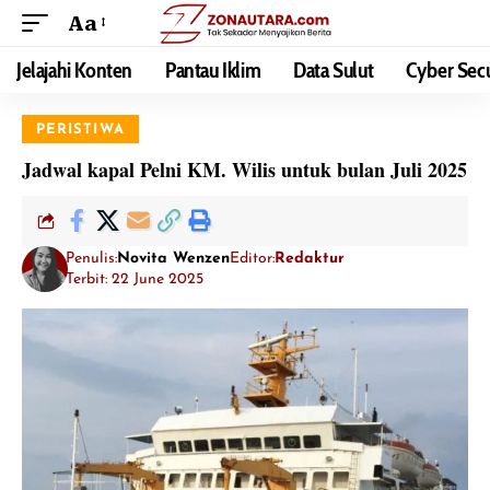
Aa
Jelajahi Konten
Pantau Iklim
Data Sulut
Cyber Secu
PERISTIWA
Jadwal kapal Pelni KM. Wilis untuk bulan Juli 2025
Penulis:
Novita Wenzen
Editor:
Redaktur
Terbit: 22 June 2025