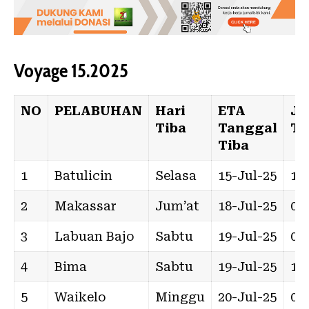
Voyage 15.2025
NO
PELABUHAN
Hari
ETA
J
Tiba
Tanggal
Ti
Tiba
1
Batulicin
Selasa
15-Jul-25
15:
2
Makassar
Jum’at
18-Jul-25
02:
3
Labuan Bajo
Sabtu
19-Jul-25
08:
4
Bima
Sabtu
19-Jul-25
18:
5
Waikelo
Minggu
20-Jul-25
06: