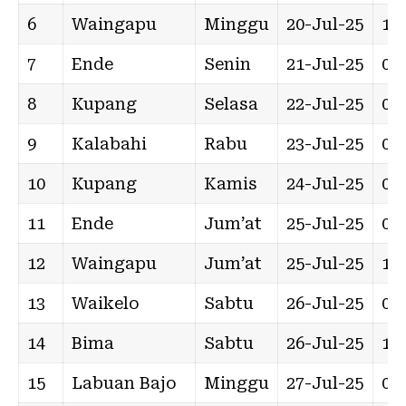
6
Waingapu
Minggu
20-Jul-25
16:
7
Ende
Senin
21-Jul-25
07:
8
Kupang
Selasa
22-Jul-25
01:
9
Kalabahi
Rabu
23-Jul-25
02:
10
Kupang
Kamis
24-Jul-25
06:
11
Ende
Jum’at
25-Jul-25
06:
12
Waingapu
Jum’at
25-Jul-25
19:
13
Waikelo
Sabtu
26-Jul-25
06:
14
Bima
Sabtu
26-Jul-25
18:
15
Labuan Bajo
Minggu
27-Jul-25
05: