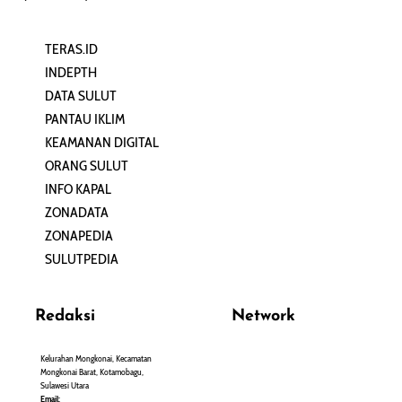
TERAS.ID
REHAT
INDEPTH
PERJALANAN
DATA SULUT
ARTIKEL
PANTAU IKLIM
PERSONA
KEAMANAN DIGITAL
ORANG SULUT
INFO KAPAL
ZONADATA
ZONAPEDIA
SULUTPEDIA
Redaksi
Network
Kelurahan Mongkonai, Kecamatan
PANTAU24.COM
Mongkonai Barat, Kotamobagu,
TENTANGPUAN.COM
Sulawesi Utara
TERASMANADO.COM
Email: