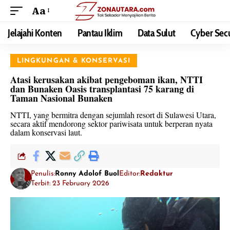
Aa
Jelajahi Konten
Pantau Iklim
Data Sulut
Cyber Secu
LINGKUNGAN & KONSERVASI
Atasi kerusakan akibat pengeboman ikan, NTTI
dan Bunaken Oasis transplantasi 75 karang di
Taman Nasional Bunaken
NTTI, yang bermitra dengan sejumlah resort di Sulawesi Utara,
secara aktif mendorong sektor pariwisata untuk berperan nyata
dalam konservasi laut.
Penulis:
Ronny Adolof Buol
Editor:
Redaktur
Terbit: 23 February 2026