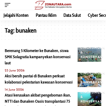
Jelajahi Konten
Pantau Iklim
Data Sulut
Cyber Secu
Tag:
bunaken
LINGKUNGAN
Berenang 5 Kilometer ke Bunaken, siswa
&
SMK Solagratia kampanyekan konservasi
KONSERVASI
laut
23 June 2026
LINGKUNGAN
Aksi bersih pantai di Bunaken perkuat
&
kolaborasi pelestarian kawasan konservasi
KONSERVASI
14 June 2026
LINGKUNGAN
Atasi kerusakan akibat pengeboman ikan,
&
NTTI dan Bunaken Oasis transplantasi 75
KONSERVASI