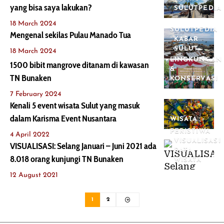
yang bisa saya lakukan?
SULUTPEDIA
18 March 2024
SULUTPEDIA
Mengenal sekilas Pulau Manado Tua
KABAR
SULUT
18 March 2024
LINGKUNGAN
1500 bibit mangrove ditanam di kawasan
&
TN Bunaken
KONSERVASI
7 February 2024
Kenali 5 event wisata Sulut yang masuk
dalam Karisma Event Nusantara
WISATA
PERISTIWA
4 April 2022
VISUALISASI
VISUALISASI: Selang Januari – Juni 2021 ada
DATA
8.018 orang kunjungi TN Bunaken
WISATA
12 August 2021
1
2