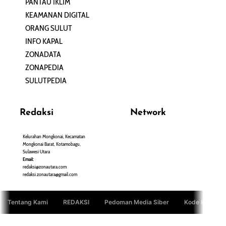
PANTAU IKLIM
PERSONA
KEAMANAN DIGITAL
ORANG SULUT
INFO KAPAL
ZONADATA
ZONAPEDIA
SULUTPEDIA
Redaksi
Network
Kelurahan Mongkonai, Kecamatan
PANTAU24.COM
Mongkonai Barat, Kotamobagu,
TENTANGPUAN.COM
Sulawesi Utara
TERASMANADO.COM
Email:
KELASBELAJAR.ORG
redaksi@zonautara.com
redaksi.zonautara@gmail.com
Tentang Kami
REDAKSI
Pedoman Media Siber
Kode Etik Jurn