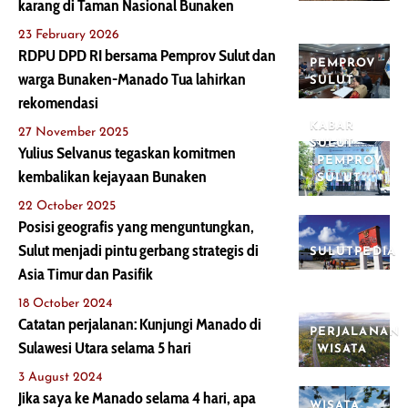
karang di Taman Nasional Bunaken
23 February 2026
RDPU DPD RI bersama Pemprov Sulut dan
PEMPROV
warga Bunaken-Manado Tua lahirkan
SULUT
rekomendasi
KABAR
27 November 2025
SULUT
Yulius Selvanus tegaskan komitmen
PEMPROV
kembalikan kejayaan Bunaken
SULUT
22 October 2025
Posisi geografis yang menguntungkan,
Sulut menjadi pintu gerbang strategis di
SULUTPEDIA
Asia Timur dan Pasifik
18 October 2024
Catatan perjalanan: Kunjungi Manado di
PERJALANAN
Sulawesi Utara selama 5 hari
WISATA
3 August 2024
Jika saya ke Manado selama 4 hari, apa
WISATA