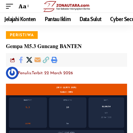
Aa
Jelajahi Konten
Pantau Iklim
Data Sulut
Cyber Secu
PERISTIWA
Gempa M5.3 Guncang BANTEN
Penulis:
Terbit: 22 March 2026