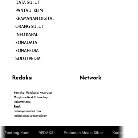
DATA SULUT
ARTIKEL
PANTAU IKLIM
PERSONA
KEAMANAN DIGITAL
ORANG SULUT
INFO KAPAL
ZONADATA
ZONAPEDIA
SULUTPEDIA
Redaksi
Network
Kelurahan Mongkonai, Kecamatan
PANTAU24.COM
Mongkonai Barat, Kotamobagu,
TENTANGPUAN.COM
Sulawesi Utara
TERASMANADO.COM
Email:
KELASBELAJAR.ORG
redaksi@zonautara.com
redaksi.zonautara@gmail.com
Tentang Kami
REDAKSI
Pedoman Media Siber
Kode Etik Jurn