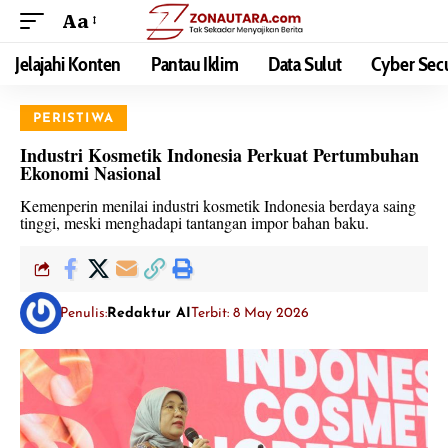
Aa
Jelajahi Konten
Pantau Iklim
Data Sulut
Cyber Secu
PERISTIWA
Industri Kosmetik Indonesia Perkuat Pertumbuhan
Ekonomi Nasional
Kemenperin menilai industri kosmetik Indonesia berdaya saing
tinggi, meski menghadapi tantangan impor bahan baku.
Penulis:
Redaktur AI
Terbit: 8 May 2026