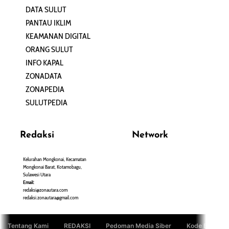
DATA SULUT
ARTIKEL
PANTAU IKLIM
PERSONA
KEAMANAN DIGITAL
ORANG SULUT
INFO KAPAL
ZONADATA
ZONAPEDIA
SULUTPEDIA
Redaksi
Network
Kelurahan Mongkonai, Kecamatan
PANTAU24.COM
Mongkonai Barat, Kotamobagu,
TENTANGPUAN.COM
Sulawesi Utara
TERASMANADO.COM
Email:
KELASBELAJAR.ORG
redaksi@zonautara.com
redaksi.zonautara@gmail.com
Tentang Kami
REDAKSI
Pedoman Media Siber
Kode Etik Jurn