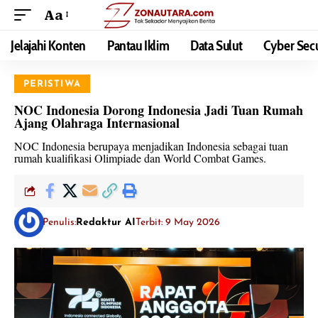
Aa
Jelajahi Konten
Pantau Iklim
Data Sulut
Cyber Secu
PERISTIWA
NOC Indonesia Dorong Indonesia Jadi Tuan Rumah
Ajang Olahraga Internasional
NOC Indonesia berupaya menjadikan Indonesia sebagai tuan
rumah kualifikasi Olimpiade dan World Combat Games.
Penulis:
Redaktur AI
Terbit: 9 May 2026