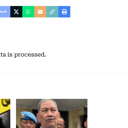
book
a is processed.