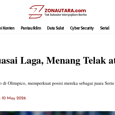
hi Konten
Pantau Iklim
Data Sulut
Cyber Security
Serial
asai Laga, Menang Telak at
o di Olimpico, memperkuat posisi mereka sebagai juara Serie
t: 10 May 2026