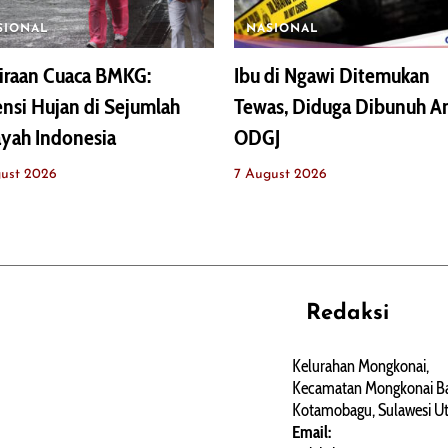
SIONAL
NASIONAL
iraan Cuaca BMKG:
Ibu di Ngawi Ditemukan
nsi Hujan di Sejumlah
Tewas, Diduga Dibunuh A
yah Indonesia
ODGJ
ust 2026
7 August 2026
Redaksi
REHAT
PERJALANAN
ARTIKEL
Kelurahan Mongkonai,
Kecamatan Mongkonai Ba
PERSONA
Kotamobagu, Sulawesi Ut
Email: