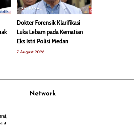
NASIONAL
Dokter Forensik Klarifikasi
nak
Luka Lebam pada Kematian
Eks Istri Polisi Medan
7 August 2026
Network
PANTAU24.COM
rat,
TENTANGPUAN.COM
ara
TERASMANADO.COM
KELASBELAJAR.ORG