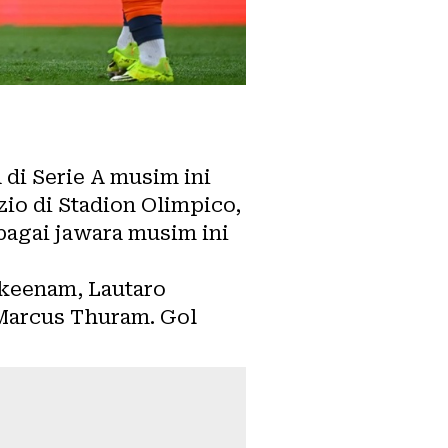
di Serie A musim ini
io di Stadion Olimpico,
agai jawara musim ini
 keenam, Lautaro
Marcus Thuram. Gol