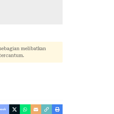
 sebagian melibatkan
tercantum.
book