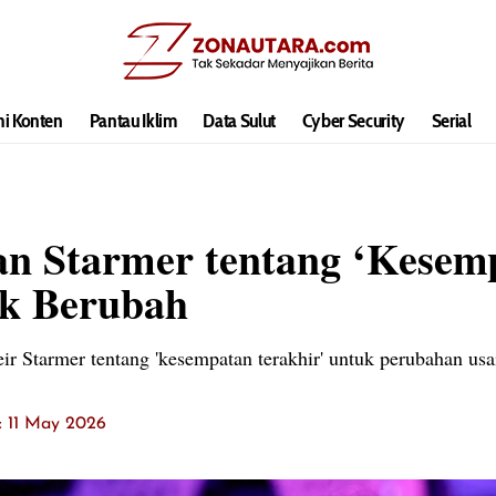
hi Konten
Pantau Iklim
Data Sulut
Cyber Security
Serial
an Starmer tentang ‘Kesem
uk Berubah
ir Starmer tentang 'kesempatan terakhir' untuk perubahan usa
t: 11 May 2026