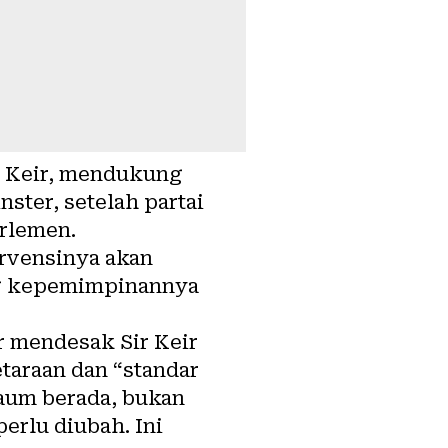
r Keir, mendukung
ter, setelah partai
rlemen.
ervensinya akan
ng kepemimpinannya
r mendesak Sir Keir
taraan dan “standar
kaum berada, bukan
perlu diubah. Ini