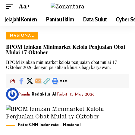
Aa
Jelajahi Konten
Pantau Iklim
Data Sulut
Cyber Se
NASIONAL
BPOM Izinkan Minimarket Kelola Penjualan Obat
Mulai 17 Oktober
BPOM izinkan minimarket kelola penjualan obat mulai 17
Oktober 2026 dengan pelatihan khusus bagi karyawan.
Penulis:
Redaktur AI
Terbit: 15 May 2026
Foto: CNN Indonesia – Nasional