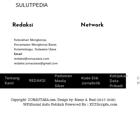
SULUTPEDIA
Redaksi
Network
Kelurahan Mongkonai,
PANTAU24.COM
Kecamatan Mongkonai Barat,
TENTANGPUAN.COM
Kotamobagu, Sulawesi Utara
TERASMANADO.COM
Email:
KELASBELAJAR.ORG
redaksi@zonautara.com
redaksi.zonautara@gmail.com
Pedoman
Kebijakan
Tentang
Kode Etik
C
REDAKSI
Media
Data
Kami
Jurnalistik
P
Siber
Pribadi
Copyright: ZONAUTARA.com. Design by: Ronny A. Buol (2017-2026)
WP2Social Auto Publish
Powered By :
XYZScripts.com