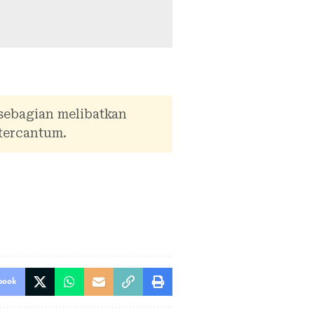
 sebagian melibatkan
tercantum.
book