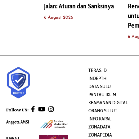
Jalan: Aturan dan Sanksinya
Renc
untu
6 August 2026
Pem
6 Au
TERAS.ID
INDEPTH
DATA SULUT
PANTAU IKLIM
KEAMANAN DIGITAL
Follow US:
ORANG SULUT
INFO KAPAL
Anggota AMSI
ZONADATA
ZONAPEDIA
JUARA 1