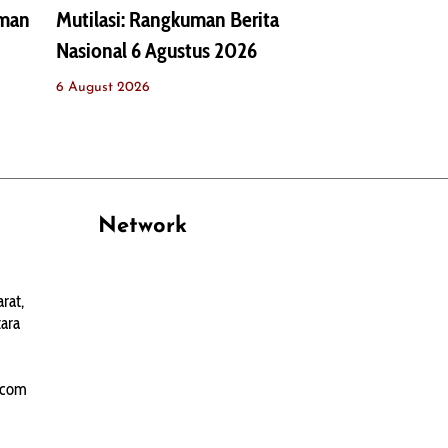
uman
Mutilasi: Rangkuman Berita
Nasional 6 Agustus 2026
6 August 2026
Network
PANTAU24.COM
rat,
TENTANGPUAN.COM
ara
TERASMANADO.COM
KELASBELAJAR.ORG
.com