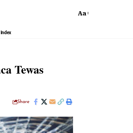
Aa
Index
aca Tewas
Share