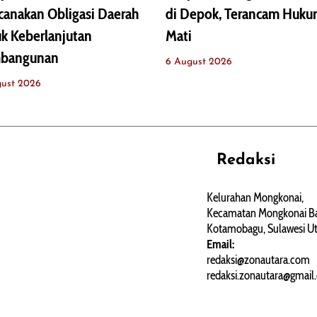
anakan Obligasi Daerah
di Depok, Terancam Huk
k Keberlanjutan
Mati
bangunan
6 August 2026
gust 2026
Redaksi
REHAT
PERJALANAN
ARTIKEL
Kelurahan Mongkonai,
Kecamatan Mongkonai Ba
PERSONA
Kotamobagu, Sulawesi Ut
Email:
redaksi@zonautara.com
redaksi.zonautara@gmail