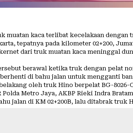
k muatan kaca terlibat kecelakaan dengan t
arta, tepatnya pada kilometer 02+200, Jumat
kernet dari truk muatan kaca meninggal duni
ersebut berawal ketika truk dengan pelat n
erhenti di bahu jalan untuk mengganti ban.
 belakang oleh truk Hino berpelat BG-8026
R Polda Metro Jaya, AKBP Rieki Indra Brata
ahu jalan di KM 02+200B, lalu ditabrak truk 