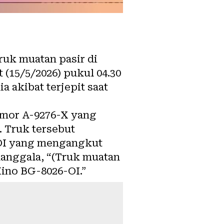
ruk muatan pasir di
 (15/5/2026) pukul 04.30
a akibat terjepit saat
omor A-9276-X yang
 Truk tersebut
-OI yang mengangkut
manggala, “(Truk muatan
Hino BG-8026-OI.”