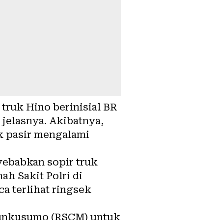
truk Hino berinisial BR
jelasnya. Akibatnya,
k pasir mengalami
yebabkan sopir truk
ah Sakit Polri di
a terlihat ringsek
gunkusumo (RSCM) untuk