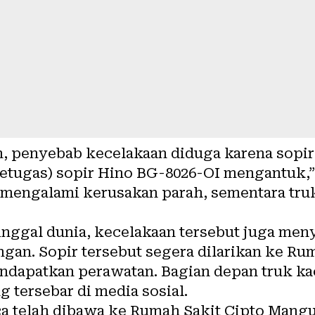
, penyebab kecelakaan diduga karena sopir 
etugas) sopir Hino BG-8026-OI mengantuk,” 
 mengalami kerusakan parah, sementara tru
inggal dunia, kecelakaan tersebut juga men
ngan. Sopir tersebut segera dilarikan ke Rum
ndapatkan perawatan. Bagian depan truk kac
g tersebar di media sosial.
ca telah dibawa ke Rumah Sakit Cipto Man