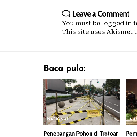
Leave a Comment
You must be
logged in
t
This site uses Akismet 
Baca pula:
NASIONAL
NA
Penebangan Pohon di Trotoar
Pemp