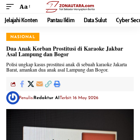
Aa
Jelajahi Konten
Pantau Iklim
Data Sulut
Cyber Secu
NASIONAL
Dua Anak Korban Prostitusi di Karaoke Jakbar
Asal Lampung dan Bogor
Polisi ungkap kasus prostitusi anak di sebuah karaoke Jakarta
Barat, amankan dua anak asal Lampung dan Bogor.
Penulis:
Redaktur AI
Terbit: 16 May 2026