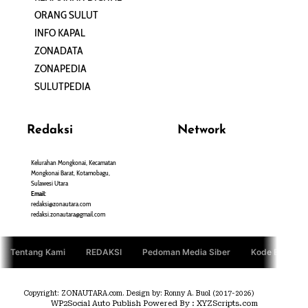
ORANG SULUT
INFO KAPAL
ZONADATA
ZONAPEDIA
SULUTPEDIA
Redaksi
Network
Kelurahan Mongkonai, Kecamatan
PANTAU24.COM
Mongkonai Barat, Kotamobagu,
TENTANGPUAN.COM
Sulawesi Utara
TERASMANADO.COM
Email:
KELASBELAJAR.ORG
redaksi@zonautara.com
redaksi.zonautara@gmail.com
Tentang Kami
REDAKSI
Pedoman Media Siber
Kode Etik Jurn
Copyright: ZONAUTARA.com. Design by: Ronny A. Buol (2017-2026)
WP2Social Auto Publish
Powered By :
XYZScripts.com