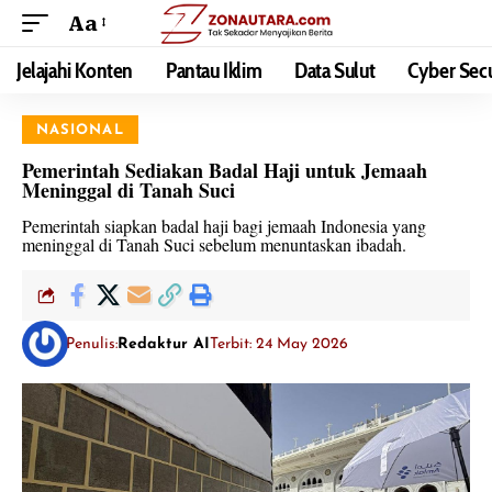
Aa
Jelajahi Konten
Pantau Iklim
Data Sulut
Cyber Secu
NASIONAL
Pemerintah Sediakan Badal Haji untuk Jemaah
Meninggal di Tanah Suci
Pemerintah siapkan badal haji bagi jemaah Indonesia yang
meninggal di Tanah Suci sebelum menuntaskan ibadah.
Penulis:
Redaktur AI
Terbit: 24 May 2026