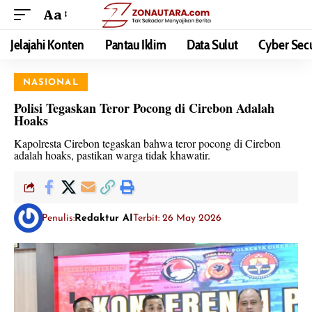
Aa
Jelajahi Konten
Pantau Iklim
Data Sulut
Cyber Secu
NASIONAL
Polisi Tegaskan Teror Pocong di Cirebon Adalah
Hoaks
Kapolresta Cirebon tegaskan bahwa teror pocong di Cirebon
adalah hoaks, pastikan warga tidak khawatir.
Penulis:
Redaktur AI
Terbit: 26 May 2026