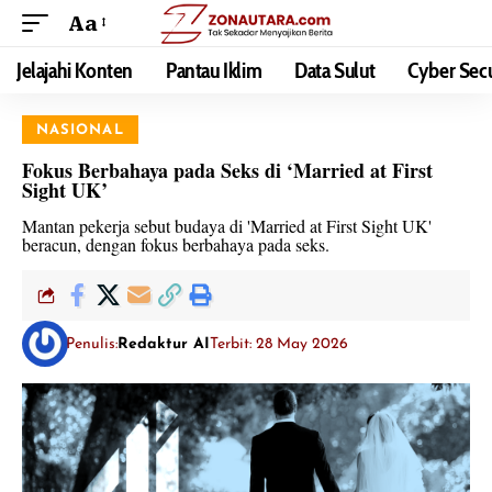
Aa
Jelajahi Konten
Pantau Iklim
Data Sulut
Cyber Secu
NASIONAL
Fokus Berbahaya pada Seks di ‘Married at First
Sight UK’
Mantan pekerja sebut budaya di 'Married at First Sight UK'
beracun, dengan fokus berbahaya pada seks.
Penulis:
Redaktur AI
Terbit: 28 May 2026