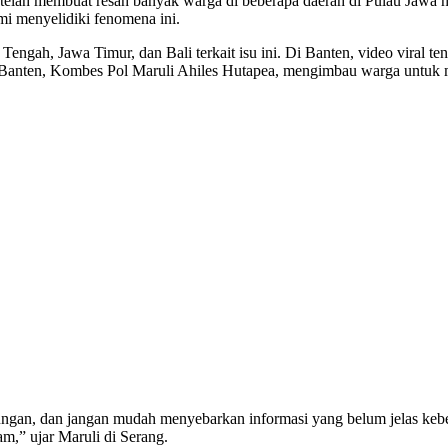
lah membuat resah banyak warga di beberapa daerah di Pulau Jawa hin
i menyelidiki fenomena ini.
engah, Jawa Timur, dan Bali terkait isu ini. Di Banten, video viral t
 Banten, Kombes Pol Maruli Ahiles Hutapea, mengimbau warga untuk me
ungan, dan jangan mudah menyebarkan informasi yang belum jelas keb
am,” ujar Maruli di Serang.