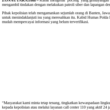
ZONAUTARA.com –
Kabar mengenai ‘pocong’ yang gentayangan te
mengambil tindakan dengan melakukan patroli siber dan lapangan dem
Pihak kepolisian telah mengamankan sejumlah orang di Banten, Jawa T
untuk menindaklanjuti isu yang meresahkan itu. Kabid Humas Polda
mudah mempercayai informasi yang belum terverifikasi.
“Masyarakat kami minta tetap tenang, tingkatkan kewaspadaan lingk
kepada kepolisian atau melalui layanan call center 110 yang aktif 24 j