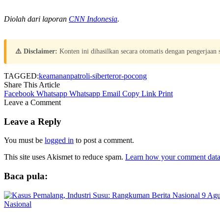
Diolah dari laporan
CNN Indonesia
.
⚠️ Disclaimer:
Konten ini dihasilkan secara otomatis dengan pengerjaan
TAGGED:
keamanan
patroli-siber
teror-pocong
Share This Article
Facebook
Whatsapp
Whatsapp
Email
Copy Link
Print
Leave a Comment
Leave a Reply
You must be
logged in
to post a comment.
This site uses Akismet to reduce spam.
Learn how your comment data 
Baca pula:
Nasional