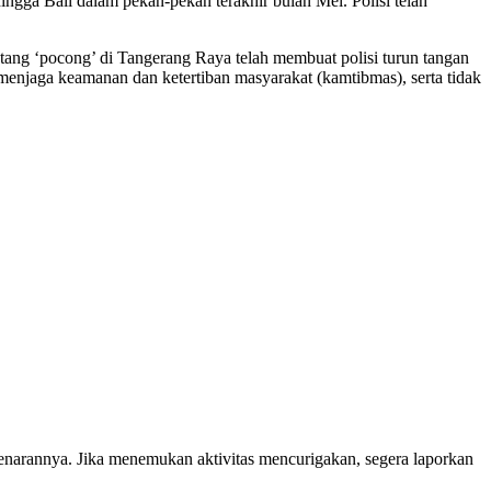
gga Bali dalam pekan-pekan terakhir bulan Mei. Polisi telah
entang ‘pocong’ di Tangerang Raya telah membuat polisi turun tangan
njaga keamanan dan ketertiban masyarakat (kamtibmas), serta tidak
enarannya. Jika menemukan aktivitas mencurigakan, segera laporkan