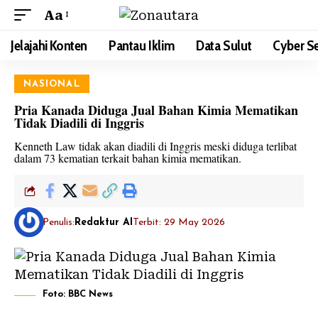
Aa
Jelajahi Konten
Pantau Iklim
Data Sulut
Cyber Se
NASIONAL
Pria Kanada Diduga Jual Bahan Kimia Mematikan
Tidak Diadili di Inggris
Kenneth Law tidak akan diadili di Inggris meski diduga terlibat
dalam 73 kematian terkait bahan kimia mematikan.
Penulis:
Redaktur AI
Terbit: 29 May 2026
Foto: BBC News