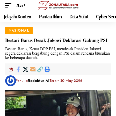
Aa
Jelajahi Konten
Pantau Iklim
Data Sulut
Cyber Secu
NASIONAL
Bestari Barus Desak Jokowi Deklarasi Gabung PSI
Bestari Barus, Ketua DPP PSI, mendesak Presiden Jokowi
segera deklarasi bergabung dengan PSI dalam rencana blusukan
ke beberapa daerah.
Penulis:
Redaktur AI
Terbit: 30 May 2026