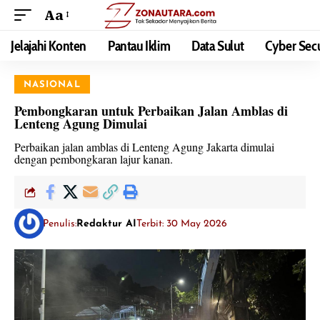
Aa
Jelajahi Konten
Pantau Iklim
Data Sulut
Cyber Secu
NASIONAL
Pembongkaran untuk Perbaikan Jalan Amblas di
Lenteng Agung Dimulai
Perbaikan jalan amblas di Lenteng Agung Jakarta dimulai
dengan pembongkaran lajur kanan.
Penulis:
Redaktur AI
Terbit: 30 May 2026