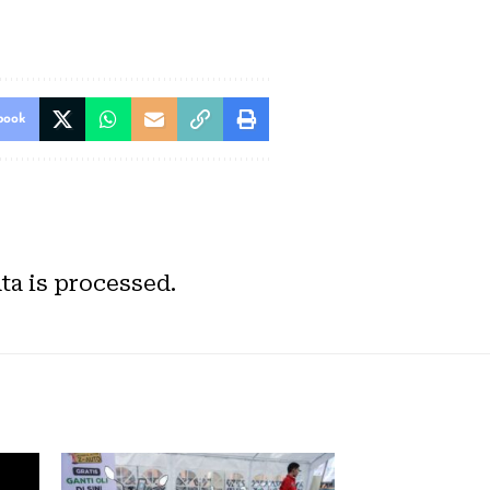
book
a is processed.