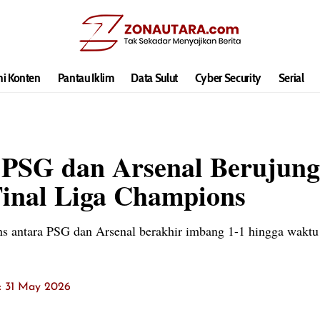
hi Konten
Pantau Iklim
Data Sulut
Cyber Security
Serial
 PSG dan Arsenal Berujun
inal Liga Champions
ns antara PSG dan Arsenal berakhir imbang 1-1 hingga waktu 
t: 31 May 2026