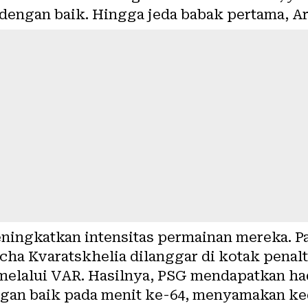
engan baik. Hingga jeda babak pertama, Ars
ningkatkan intensitas permainan mereka. P
vicha Kvaratskhelia dilanggar di kotak pena
elalui VAR. Hasilnya, PSG mendapatkan had
ngan baik pada menit ke-64, menyamakan k