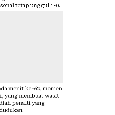
enal tetap unggul 1-0.
ada menit ke-62, momen
lti, yang membuat wasit
iah penalti yang
edudukan.