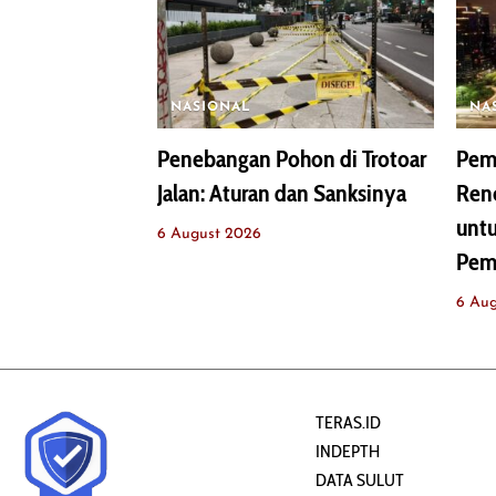
NASIONAL
NA
Penebangan Pohon di Trotoar
Pemp
Jalan: Aturan dan Sanksinya
Renc
untu
6 August 2026
Pem
6 Au
TERAS.ID
INDEPTH
DATA SULUT