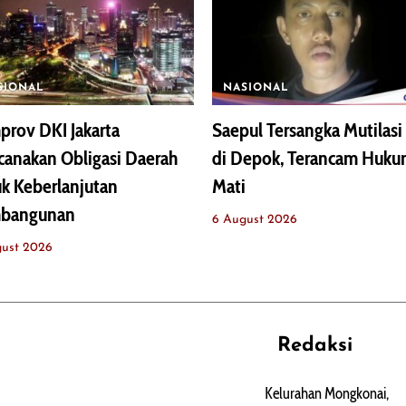
SIONAL
NASIONAL
rov DKI Jakarta
Saepul Tersangka Mutilasi 
anakan Obligasi Daerah
di Depok, Terancam Huk
k Keberlanjutan
Mati
bangunan
6 August 2026
gust 2026
Redaksi
REHAT
PERJALANAN
ARTIKEL
Kelurahan Mongkonai,