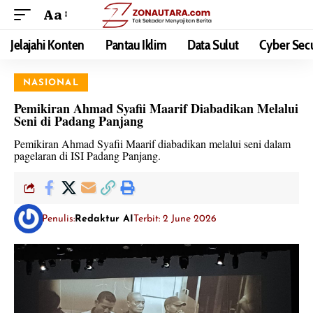
Aa
Jelajahi Konten
Pantau Iklim
Data Sulut
Cyber Secu
NASIONAL
Pemikiran Ahmad Syafii Maarif Diabadikan Melalui
Seni di Padang Panjang
Pemikiran Ahmad Syafii Maarif diabadikan melalui seni dalam
pagelaran di ISI Padang Panjang.
Penulis:
Redaktur AI
Terbit: 2 June 2026