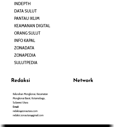
INDEPTH
PERJALANAN
DATA SULUT
ARTIKEL
PANTAU IKLIM
PERSONA
KEAMANAN DIGITAL
ORANG SULUT
INFO KAPAL
ZONADATA
ZONAPEDIA
SULUTPEDIA
Redaksi
Network
Kelurahan Mongkonai, Kecamatan
PANTAU24.COM
Mongkonai Barat, Kotamobagu,
TENTANGPUAN.COM
Sulawesi Utara
TERASMANADO.COM
Email:
KELASBELAJAR.ORG
redaksi@zonautara.com
redaksi.zonautara@gmail.com