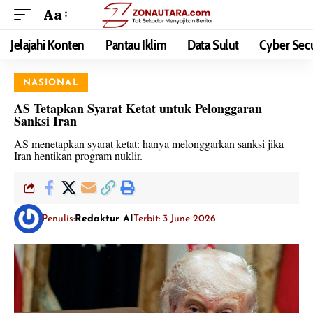
Aa
Jelajahi Konten
Pantau Iklim
Data Sulut
Cyber Secu
NASIONAL
AS Tetapkan Syarat Ketat untuk Pelonggaran
Sanksi Iran
AS menetapkan syarat ketat: hanya melonggarkan sanksi jika
Iran hentikan program nuklir.
Penulis:
Redaktur AI
Terbit: 3 June 2026