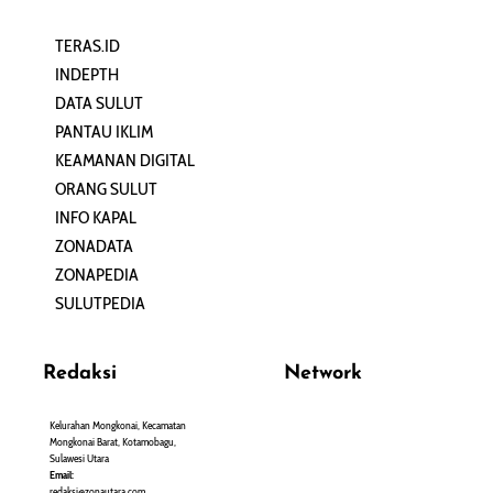
TERAS.ID
REHAT
INDEPTH
PERJALANAN
DATA SULUT
ARTIKEL
PANTAU IKLIM
PERSONA
KEAMANAN DIGITAL
ORANG SULUT
INFO KAPAL
ZONADATA
ZONAPEDIA
SULUTPEDIA
Redaksi
Network
Kelurahan Mongkonai, Kecamatan
PANTAU24.COM
Mongkonai Barat, Kotamobagu,
TENTANGPUAN.COM
Sulawesi Utara
TERASMANADO.COM
Email:
KELASBELAJAR.ORG
redaksi@zonautara.com