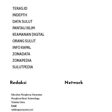
TERAS.ID
REHAT
INDEPTH
PERJALANAN
DATA SULUT
ARTIKEL
PANTAU IKLIM
PERSONA
KEAMANAN DIGITAL
ORANG SULUT
INFO KAPAL
ZONADATA
ZONAPEDIA
SULUTPEDIA
Redaksi
Network
Kelurahan Mongkonai, Kecamatan
PANTAU24.COM
Mongkonai Barat, Kotamobagu,
TENTANGPUAN.COM
Sulawesi Utara
TERASMANADO.COM
Email:
KELASBELAJAR.ORG
redaksi@zonautara.com