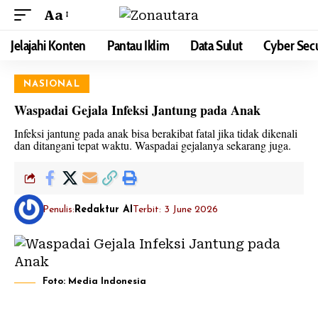
Aa
Jelajahi Konten
Pantau Iklim
Data Sulut
Cyber Secu
NASIONAL
Waspadai Gejala Infeksi Jantung pada Anak
Infeksi jantung pada anak bisa berakibat fatal jika tidak dikenali
dan ditangani tepat waktu. Waspadai gejalanya sekarang juga.
Penulis:
Redaktur AI
Terbit: 3 June 2026
Foto: Media Indonesia