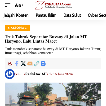
Aa
Jelajahi Konten
Pantau Iklim
Data Sulut
Cyber Secu
NASIONAL
Truk Tabrak Separator Busway di Jalan MT
Haryono, Lalu Lintas Macet
Truk menabrak separator busway di MT Haryono Jakarta Timur,
Jumat pagi, sebabkan kemacetan.
Penulis:
Redaktur AI
Terbit: 5 June 2026